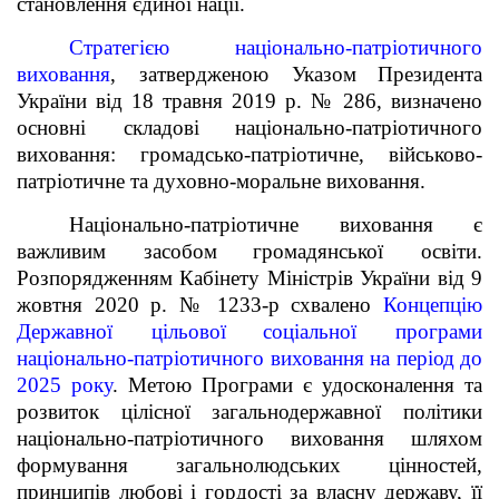
становлення єдиної нації.
Стратегією національно-патріотичного
виховання
, затвердженою Указом
Президента
України від 18 травня 2019 р. № 286, визначено
основні складові
національно-патріотичного
виховання: громадсько-патріотичне, військово-
патріотичне та духовно-моральне виховання.
Національно-патріотичне виховання є
важливим засобом
громадянської освіти.
Розпорядженням Кабінету Міністрів України від 9
жовтня 2020 р. № 1233-р схвалено
Концепцію
Державної цільової
соціальної програми
національно-патріотичного виховання на період до
2025 року
. Метою Програми є удосконалення та
розвиток цілісної загальнодержавної політики
національно-патріотичного виховання шляхом
формування загальнолюдських цінностей,
принципів любові і гордості за власну державу, її