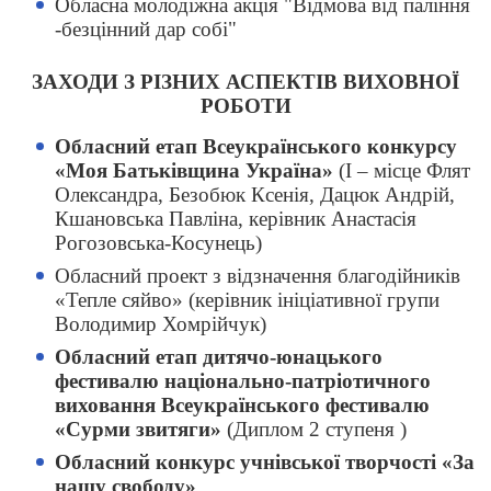
Обласна молодіжна акція "Відмова від паління
-безцінний дар собі"
ЗАХОДИ З РІЗНИХ АСПЕКТІВ ВИХОВНОЇ
РОБОТИ
Обласний етап Всеукраїнського конкурсу
«Моя Батьківщина Україна»
(І – місце Флят
Олександра, Безобюк Ксенія, Дацюк Андрій,
Кшановська Павліна, керівник Анастасія
Рогозовська-Косунець)
Обласний проект з відзначення благодійників
«Тепле сяйво» (керівник ініціативної групи
Володимир Хомрійчук)
Обласний етап дитячо-юнацького
фестивалю національно-патріотичного
виховання Всеукраїнського фестивалю
«Сурми звитяги»
(Диплом 2 ступеня )
Обласний конкурс учнівської творчості «За
нашу свободу»