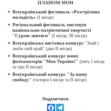
ПЛАНОМ МОН
Всеукраїнський фестиваль «Розстріляна
молодість»
(І місце)
Регіональний фестиваль мистецтв
національно-патріотичної творчості
"Сурми звитяги"
(І місце, ІІІ місце)
Всеукраїнська виставка-конкурс
"Знай і
люби свій край" (два ІІ місця)
Всеукраїнський конкурс юних
фотоаматорів "Моя Україно!"
(пять І місць
та три ІІ місця)
Всеукраїнський конкурс "За нашу
свободу"
(чотири І місця та ІІ місце)
Поділитися:
Facebook
Telegram