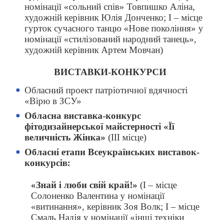
номінації «сольний спів» Товпишко Аліна,
художній керівник Юлія Донченко; І – місце
гурток сучасного танцю «Нове покоління» у
номінації «стилізований народний танець»,
художній керівник Артем Мовчан)
ВИСТАВКИ-КОНКУРСИ
Обласний проект патріотичної вдячності
«Вірю в ЗСУ»
Обласна виставка-конкурс
фітодизайнерської майстерності «Її
величність Жінка»
(ІІІ місце)
Обласні етапи Всеукраїнських виставок-
конкурсів:
«Знай і люби свій край!»
(І – місце
Солоненко Валентина у номінації
«витинання», керівник Зоя Волк; І – місце
Смаль Надія у номінації «інші техніки