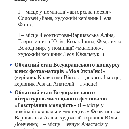
І – місце у номінації «авторська поезія»
Соловей Діана, художній керівник Неля
Форіс;
І – місце Феоктистова-Варшавська Аліна,
Гаврилишина Юлія, Козак Ірина, Федоренко
Володимир, у номінації «малюнок»,
художній керівник Леся Юкальчук; )
Обласний етап Всеукраїнського конкурсу
юних фотоаматорів «Моя Україно!»
(керівник Кравченко Віктор – дев’ять І місць;
керівник Ревган Анатолій – І місце)
Обласний етап Всеукраїнського
літературно-мистецького фестивалю
«Розстріляна молодість»
(І – місце у
номінації «вокальне мистецтво» Феоктистова-
Варшавська Аліна, художній керівник Юлія
Донченко; І – місце Шевчук Анастасія у