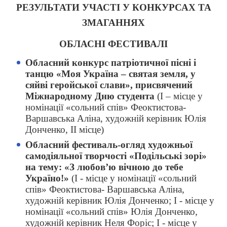
РЕЗУЛЬТАТИ УЧАСТІ У КОНКУРСАХ ТА
ЗМАГАННЯХ
ОБЛАСНІ ФЕСТИВАЛІ
Обласний конкурс патріотичної пісні і
танцю «Моя Україна – святая земля, у
сяйві геройської слави», присвячений
Міжнародному Дню студента
(І – місце у
номінації «сольний спів» Феоктистова-
Варшавська Аліна, художній керівник Юлія
Донченко, ІІ місце)
Обласний фестиваль-огляд художньої
самодіяльної творчості «Подільські зорі»
на тему: «З любов’ю вічною до тебе
Україно!»
(І - місце у номінації «сольний
спів» Феоктистова- Варшавська Аліна,
художній керівник Юлія Донченко; І - місце у
номінації «сольний спів» Юлія Донченко,
художній керівник Неля Форіс; І - місце у