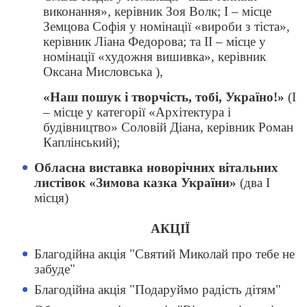
виконання»
,
керівник Зоя Волк; І – місце
Земцова Софія у номінації «вироби з тіста»,
керівник Ліана Федорова; та ІІ – місце у
номінації «художня вишивка», керівник
Оксана Мисловська ),
«Наш пошук і творчість, тобі, Україно!»
(І
– місце у категорії «Архітектура і
будівництво» Соловій Діана, керівник Роман
Каплінський);
Обласна виставка новорічних вітальних
листівок «Зимова казка України»
(два І
місця)
АКЦІЇ
Благодійна акція "Святий Миколай про тебе не
забуде"
Благодійна акція "Подаруймо радість дітям"