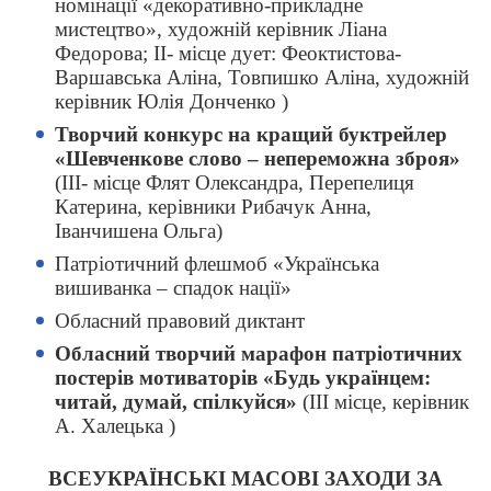
номінації «декоративно-прикладне
мистецтво», художній керівник Ліана
Федорова; ІІ- місце дует: Феоктистова-
Варшавська Аліна, Товпишко Аліна, художній
керівник Юлія Донченко )
Творчий конкурс на кращий буктрейлер
«Шевченкове слово – непереможна зброя»
(ІІІ- місце Флят Олександра, Перепелиця
Катерина, керівники Рибачук Анна,
Іванчишена Ольга)
Патріотичний флешмоб «Українська
вишиванка – спадок нації»
Обласний правовий диктант
Обласний творчий марафон патріотичних
постерів мотиваторів «Будь українцем:
читай, думай, спілкуйся»
(ІІІ місце, керівник
А. Халецька )
ВСЕУКРАЇНСЬКІ МАСОВІ ЗАХОДИ ЗА