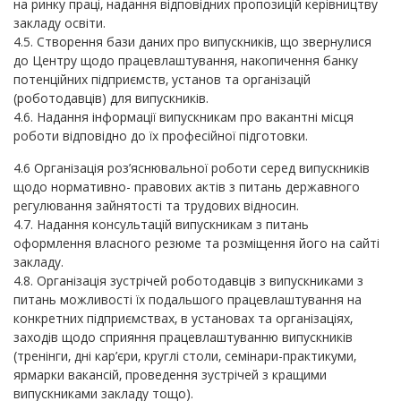
на ринку праці, надання відповідних пропозицій керівництву
закладу освіти.
4.5. Створення бази даних про випускників, що звернулися
до Центру щодо працевлаштування, накопичення банку
потенційних підприємств, установ та організацій
(роботодавців) для випускників.
4.6. Надання інформації випускникам про вакантні місця
роботи відповідно до їх професійної підготовки.
4.6 Організація роз’яснювальної роботи серед випускників
щодо нормативно- правових актів з питань державного
регулювання зайнятості та трудових відносин.
4.7. Надання консультацій випускникам з питань
оформлення власного резюме та розміщення його на сайті
закладу.
4.8. Організація зустрічей роботодавців з випускниками з
питань можливості їх подальшого працевлаштування на
конкретних підприємствах, в установах та організаціях,
заходів щодо сприяння працевлаштуванню випускників
(тренінги, дні кар’єри, круглі столи, семінари-практикуми,
ярмарки вакансій, проведення зустрічей з кращими
випускниками закладу тощо).