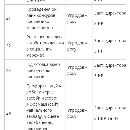
Проведення он-
Заст. директора
лайн конкурсів
Упродовж
21
професійної
року
З НР
майстерності
Розміщення відео
Заст. директора
з майстер-класами
Упродовж
22
в соціальних
року
З НР
мережах
Підготовка відео-
Заст. директора
Упродовж
23
презентацій
року
З НР
професій
Профорієнтаційна
робота через
засоби масової
інформації (сайт
Заст. директора
навчального
Упродовж
24
закладу, місцеве
року
З НВР та НР
телебачення,
періодичні