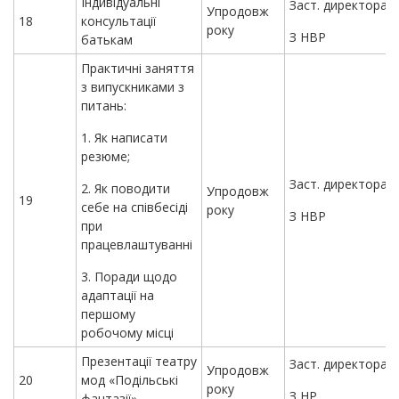
Індивідуальні
Заст. директора
Упродовж
18
консультації
року
З НВР
батькам
Практичні заняття
з випускниками з
питань:
1. Як написати
резюме;
Заст. директора
2. Як поводити
Упродовж
19
себе на співбесіді
року
З НВР
при
працевлаштуванні
3. Поради щодо
адаптації на
першому
робочому місці
Презентації театру
Заст. директора
Упродовж
20
мод «Подільські
року
З НР
фантазії»