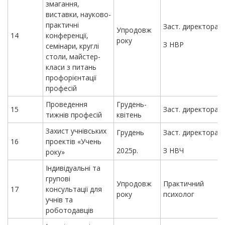
змагання,
виставки, науково-
практичні
Заст. директора
Упродовж
14
конференції,
року
З НВР
семінари, круглі
столи, майстер-
класи з питань
профорієнтації
професій
Проведення
Грудень-
15
Заст. директора
тижнів професій
квітень
Захист учнівських
Грудень
Заст. директора
16
проектів «Учень
2025р.
З НВЧ
року»
Індивідуальні та
групові
Упродовж
Практичний
17
консультації для
року
психолог
учнів та
роботодавців