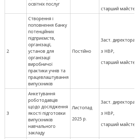
освітніх послуг
старший майстер
Створення і
поповнення банку
потенційних
підприємств,
Заст. директора
організації,
2
установ для
Постійно
з НВР,
організації
старший майстер
виробничої
практики учнів та
працевлаштування
випускників
Анкетування
роботодавців
Заст. директора
щодо дослідження
Листопад
3
якості підготовки
з НВР,
2025 р.
випускників
старший майстер
навчального
закладу