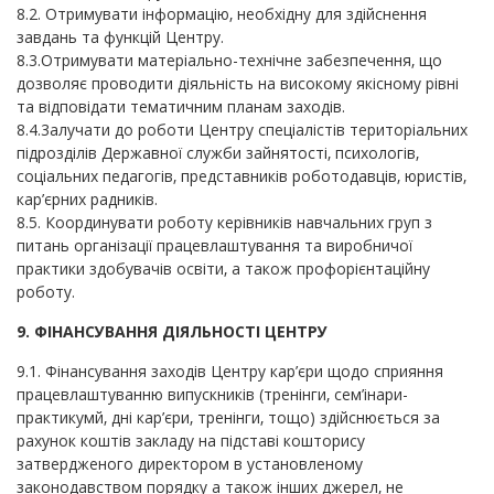
8.2. Отримувати інформацію, необхідну для здійснення
завдань та функцій Центру.
8.3.Отримувати матеріально-технічне забезпечення, що
дозволяє проводити діяльність на високому якісному рівні
та відповідати тематичним планам заходів.
8.4.3алучати до роботи Центру спеціалістів територіальних
підрозділів Державної служби зайнятості, психологів,
соціальних педагогів, представників роботодавців, юристів,
кар’єрних радників.
8.5. Координувати роботу керівників навчальних груп з
питань організації працевлаштування та виробничої
практики здобувачів освіти, а також профорієнтаційну
роботу.
9. ФІНАНСУВАННЯ ДІЯЛЬНОСТІ ЦЕНТРУ
9.1. Фінансування заходів Центру кар’єри щодо сприяння
працевлаштуванню випускників (тренінги, сем’інари-
практикумй, дні кар’єри, тренінги, тощо) здійснюється за
рахунок коштів закладу на підставі кошторису
затвердженого директором в установленому
законодавством порядку а також інших джерел, не