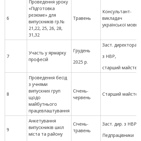
Проведення уроку
«Підготовка
Консультант-
резюме» для
6
Травень
викладач
випускників гр.№
української мови
21,22, 25, 26, 28,
31,32
Заст. директора
Грудень
Участь у ярмарку
7
з НВР,
професій
2025 р.
старший майстер
Проведення бесід
з учнями
випускних груп
Січень-
8
Старший майстер
щодо
червень
майбутнього
працевлаштування
Анкетування
Січень-
Заст. дир. з НВР,
випускників шкіл
9
травень
міста та району
Педпрацівники