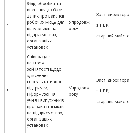
Збір, обробка та
внесення до бази
Заст. директора
даних про вакансії
робочих місць для
Упродовж
4
з НВР,
випускників на
року
підприємствах,
старший майстер
організаціях,
установах
Співпраця з
центром
зайнятості щодо
здійснення
Заст. директора
консультативної
підтримки,
Упродовж
5
з НВР,
інформування
року
учнів і випускників
старший майстер
про вакантні місця
на підприємствах,
організаціях
установах