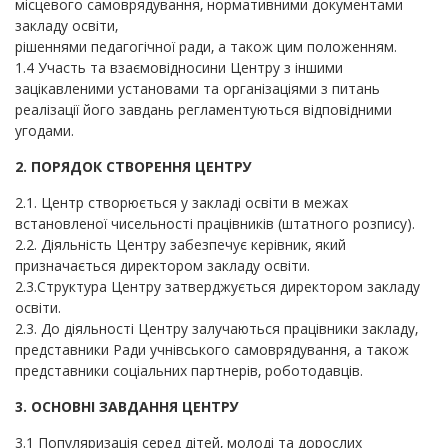
місцевого самоврядування, нормативними документами
закладу освіти,
рішеннями педагогічної ради, а також цим положенням.
1.4 Участь та взаємовідносини Центру з іншими
зацікавленими установами та організаціями з питань
реалізації його завдань регламентуються відповідними
угодами.
2. ПОРЯДОК СТВОРЕННЯ ЦЕНТРУ
2.1. Центр створюється у закладі освіти в межах
встановленої чисельності працівників (штатного розпису).
2.2. Діяльність Центру забезпечує керівник, який
призначається директором закладу освіти.
2.3.Структура Центру затверджується директором закладу
освіти.
2.3. До діяльності Центру залучаються працівники закладу,
представники Ради учнівського самоврядування, а також
представники соціальних партнерів, роботодавців.
3. ОСНОВНІ ЗАВДАННЯ ЦЕНТРУ
3.1 Популяризація серед дітей, молоді та дорослих