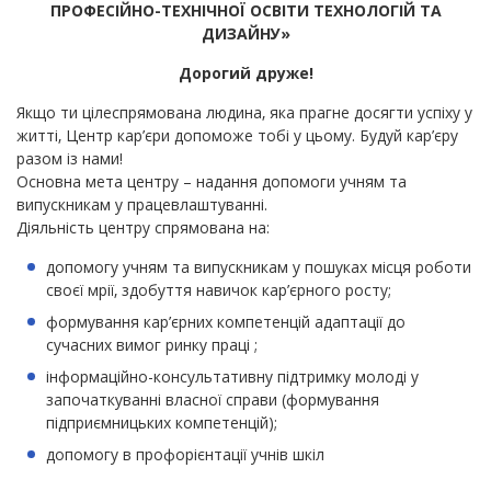
ПРОФЕСІЙНО-ТЕХНІЧНОЇ ОСВІТИ ТЕХНОЛОГІЙ ТА
ДИЗАЙНУ»
Дорогий друже!
Якщо ти цілеспрямована людина, яка прагне досягти успіху у
житті, Центр кар’єри допоможе тобі у цьому. Будуй кар’єру
разом із нами!
Основна мета центру – надання допомоги учням та
випускникам у працевлаштуванні.
Діяльність центру спрямована на:
допомогу учням та випускникам у пошуках місця роботи
своєї мрії, здобуття навичок кар’єрного росту;
формування кар’єрних компетенцій адаптації до
сучасних вимог ринку праці ;
інформаційно-консультативну підтримку молоді у
започаткуванні власної справи (формування
підприємницьких компетенцій);
допомогу в профорієнтації учнів шкіл