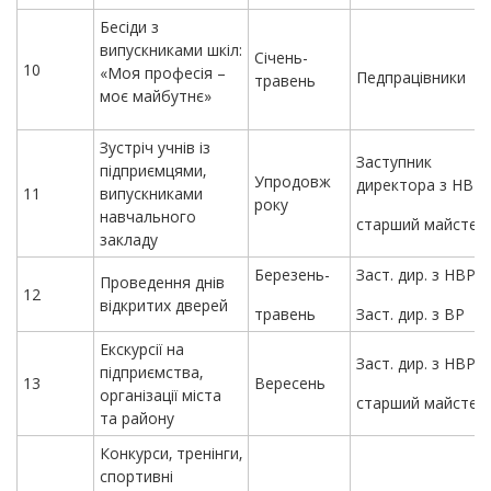
Бесіди з
випускниками шкіл:
Січень-
10
«Моя професія –
Педпрацівники
травень
моє майбутнє»
Зустріч учнів із
Заступник
підприємцями,
Упродовж
директора з НВР,
11
випускниками
року
навчального
старший майстер
закладу
Березень-
Заст. дир. з НВР
Проведення днів
12
відкритих дверей
травень
Заст. дир. з ВР
Екскурсії на
Заст. дир. з НВР,
підприємства,
13
Вересень
організації міста
старший майстер
та району
Конкурси, тренінги,
спортивні